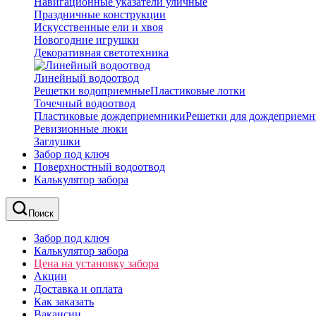
Навигационные указатели уличные
Праздничные конструкции
Искусственные ели и хвоя
Новогодние игрушки
Декоративная светотехника
Линейный водоотвод
Решетки водоприемные
Пластиковые лотки
Точечный водоотвод
Пластиковые дождеприемники
Решетки для дождеприемн
Ревизионные люки
Заглушки
Забор под ключ
Поверхностный водоотвод
Калькулятор забора
Поиск
Забор под ключ
Калькулятор забора
Цена на установку забора
Акции
Доставка и оплата
Как заказать
Вакансии