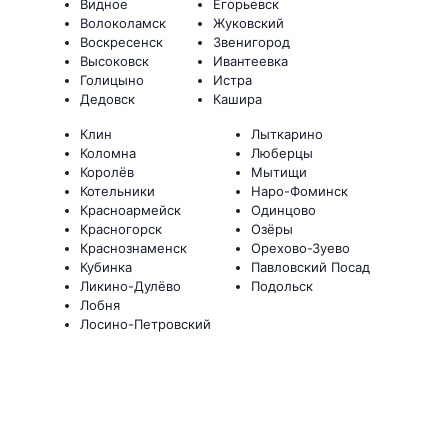
Видное
Егорьевск
Волоколамск
Жуковский
Воскресенск
Звенигород
Высоковск
Ивантеевка
Голицыно
Истра
Дедовск
Кашира
Клин
Лыткарино
Коломна
Люберцы
Королёв
Мытищи
Котельники
Наро-Фоминск
Красноармейск
Одинцово
Красногорск
Озёры
Краснознаменск
Орехово-Зуево
Кубинка
Павловский Посад
Ликино-Дулёво
Подольск
Лобня
Лосино-Петровский