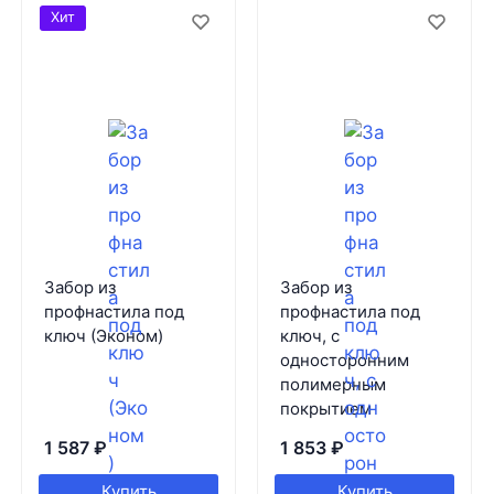
Хит
Забор из
Забор из
профнастила под
профнастила под
ключ (Эконом)
ключ, с
односторонним
полимерным
покрытием
1 587
₽
1 853
₽
Купить
Купить