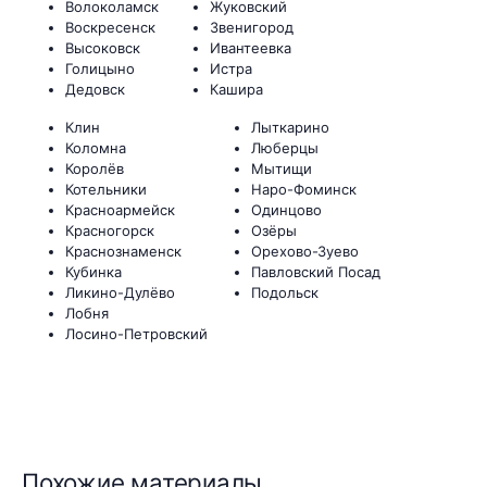
Волоколамск
Жуковский
Воскресенск
Звенигород
Высоковск
Ивантеевка
Голицыно
Истра
Дедовск
Кашира
Клин
Лыткарино
Коломна
Люберцы
Королёв
Мытищи
Котельники
Наро-Фоминск
Красноармейск
Одинцово
Красногорск
Озёры
Краснознаменск
Орехово-Зуево
Кубинка
Павловский Посад
Ликино-Дулёво
Подольск
Лобня
Лосино-Петровский
Похожие материалы