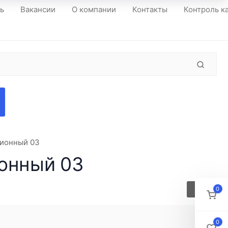
ть
Вакансии
О компании
Контакты
Контроль к
ционный 03
ионный 03
0
0