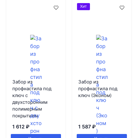
Хит
Забор из
Забор из
профнастила под
профнастила под
ключ с
ключ (Эконом)
двухсторонним
полимерным
покрытием
1 612
₽
1 587
₽