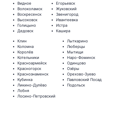
Видное
Егорьевск
Волоколамск
Жуковский
Воскресенск
Звенигород
Высоковск
Ивантеевка
Голицыно
Истра
Дедовск
Кашира
Клин
Лыткарино
Коломна
Люберцы
Королёв
Мытищи
Котельники
Наро-Фоминск
Красноармейск
Одинцово
Красногорск
Озёры
Краснознаменск
Орехово-Зуево
Кубинка
Павловский Посад
Ликино-Дулёво
Подольск
Лобня
Лосино-Петровский