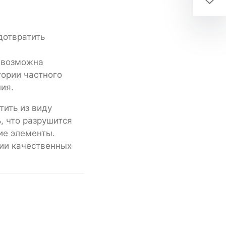
о возможна
тории частного
ия.
тить из виду
, что разрушится
ие элементы.
ии качественных