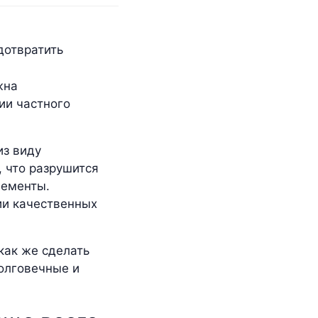
жна
ии частного
из виду
, что разрушится
лементы.
ии качественных
как же сделать
долговечные и