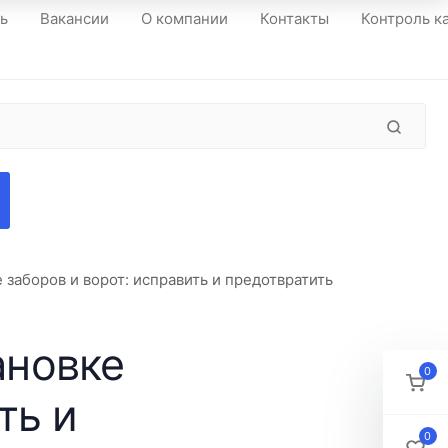
ть
Вакансии
О компании
Контакты
Контроль к
заборов и ворот: исправить и предотвратить
ановке
0
ть и
0