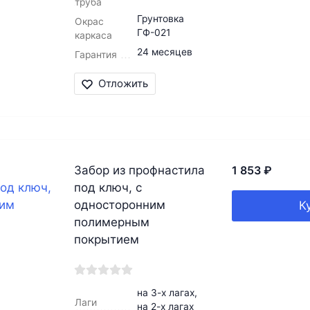
труба
Грунтовка
Окрас
ГФ-021
каркаса
24 месяцев
Гарантия
Отложить
Забор из профнастила
1 853
₽
под ключ, с
односторонним
К
полимерным
покрытием
на 3-х лагах,
Лаги
на 2-х лагах