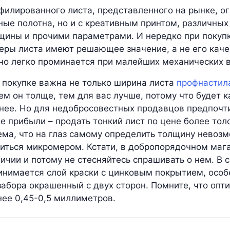
филированного листа, представленного на рынке, ог
ные полотна, но и с креативным принтом, различных
щины и прочими параметрами. И нередко при покуп
меры листа имеют решающее значение, а не его каче
тно легко проминается при малейших механических 
и покупке важна не только ширина листа
профнастил
ем он толще, тем для вас лучше, потому что будет 
нее. Но для недобросовестных продавцов предпочт
 прибыли – продать тонкий лист по цене более толс
ема, что на глаз самому определить толщину невозм
иться микромером. Кстати, в добропорядочном мага
ичии и потому не стесняйтесь спрашивать о нем. В с
инимается слой краски с цинковым покрытием, особ
забора окрашенный с двух сторон. Помните, что опт
нее 0,45-0,5 миллиметров.