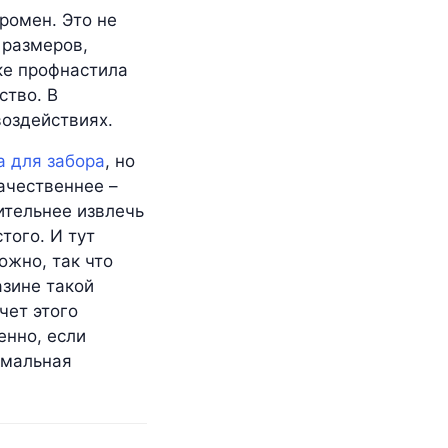
ромен. Это не
 размеров,
ке профнастила
ство. В
воздействиях.
а для забора
, но
качественнее –
ительнее извлечь
того. И тут
ожно, так что
зине такой
чет этого
енно, если
имальная