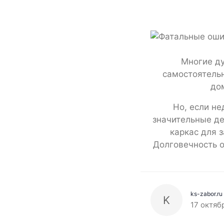
Многие ду
самостоятельн
до
Но, если не
значительные де
каркас для 
Долговечность 
ks-zabor.ru
K
17 октяб