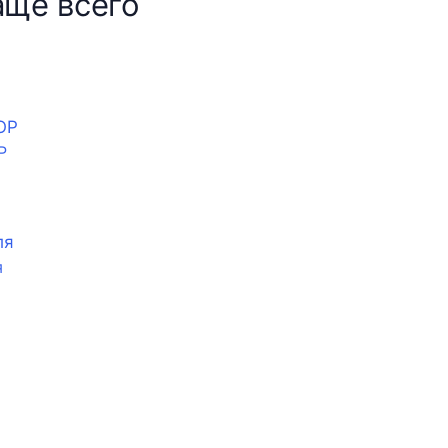
аще всего
Р
я