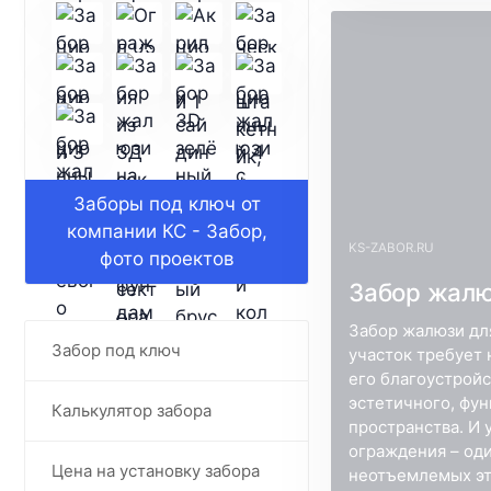
Заборы под ключ от
компании КС - Забор,
KS-ZABOR.RU
фото проектов
Забор жалю
Забор жалюзи дл
Забор под ключ
участок требует
его благоустрой
эстетичного, фу
Калькулятор забора
пространства. И 
ограждения – оди
Цена на установку забора
неотъемлемых эт