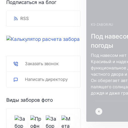
Подписаться на блог
RSS
KS-ZABOR.RU
Под навесо
погоды
Под навесом нет
Красивый и наде
Заказать звонок
функциональное 
частного двора и
Написать директору
Он оберегает ав
палящего солнца,
дождя и даже гра
Виды заборов фото
К