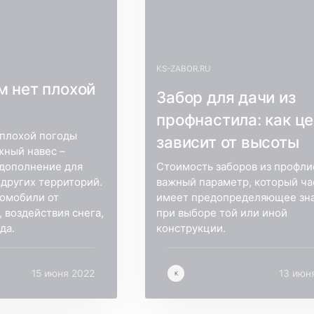
KS-ZABOR.RU
м нет плохой
Забор для дачи из
профнастила: как ц
 плохой погоды
зависит от высоты
жный навес –
дополнение для
Стоимость заборов из профли
 других территорий.
важный параметр, который ча
томобили от
имеет предопределяющее зн
 воздействия снега,
при выборе той или иной
да.
конструкции.
15 июня 2022
13 июн
K