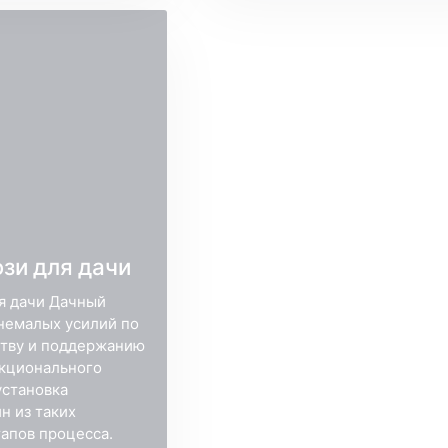
зи для дачи
я дачи Дачный
 немалых усилий по
ству и поддержанию
нкционального
установка
н из таких
апов процесса.