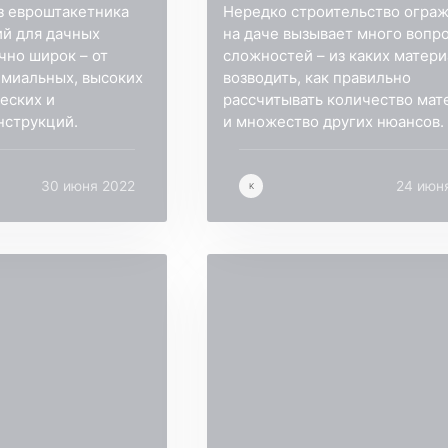
з евроштакетника
Нередко строительство огра
й для дачных
на даче вызывает много вопр
чно широк – от
сложностей – из каких матер
емиальных, высоких
возводить, как правильно
ческих и
рассчитывать количество мат
нструкций.
и множество других нюансов.
30 июня 2022
24 июн
K