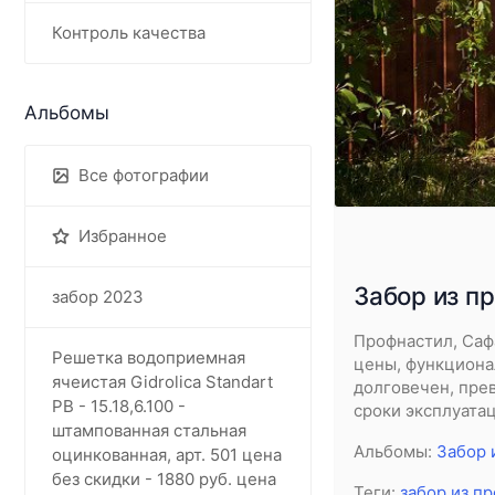
Контроль качества
Альбомы
Все фотографии
Избранное
Забор из п
забор 2023
Профнастил, Саф
Решетка водоприемная
цены, функциона
ячеистая Gidrolica Standart
долговечен, пре
РВ - 15.18,6.100 -
сроки эксплуата
штампованная стальная
Альбомы:
Забор 
оцинкованная, арт. 501 цена
без скидки - 1880 руб. цена
Теги:
забор из п