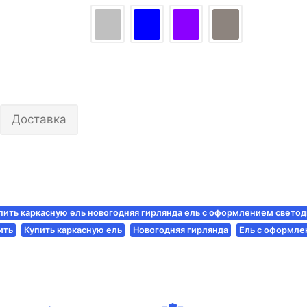
Доставка
пить каркасную ель новогодняя гирлянда ель с оформлением светод
ить
Купить каркасную ель
Новогодняя гирлянда
Ель с оформл