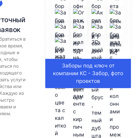
уточный
заявок
братиться в
ное время,
ходные и
и, чтобы
Заборы под ключ от
аться по
дходящего
компании КС - Забор, фото
зать услуги
проектов
йства или
 Каждую из
быстро
ываем и
няем.