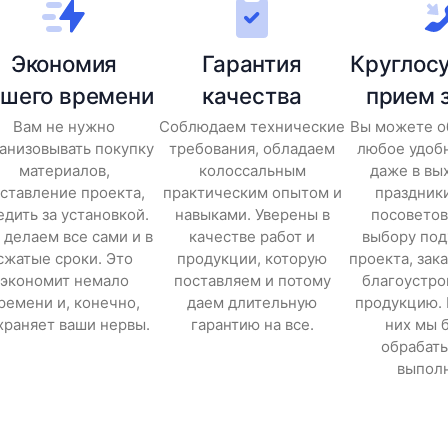
Экономия
Гарантия
Круглос
ашего времени
качества
прием 
Вам не нужно
Соблюдаем технические
Вы можете о
анизовывать покупку
требования, обладаем
любое удоб
материалов,
колоссальным
даже в вы
ставление проекта,
практическим опытом и
праздник
едить за установкой.
навыками. Уверены в
посоветов
делаем все сами и в
качестве работ и
выбору по
сжатые сроки. Это
продукции, которую
проекта, зака
экономит немало
поставляем и потому
благоустро
ремени и, конечно,
даем длительную
продукцию.
храняет ваши нервы.
гарантию на все.
них мы 
обрабат
выпол