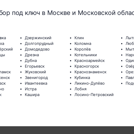
бор под ключ в Москве и Московской обла
вка
Дзержинский
Клин
Лыт
ха
Долгопрудный
Коломна
Люб
ёрский
Домодедово
Королёв
Мыт
цы
Дрезна
Котельники
Нар
Дубна
Красноармейск
Оди
Егорьевск
Красногорск
Озё
ламск
Жуковский
Краснознаменск
Оре
сенск
Звенигород
Кубинка
Пав
вск
Ивантеевка
Ликино-Дулёво
Под
но
Истра
Лобня
к
Кашира
Лосино-Петровский