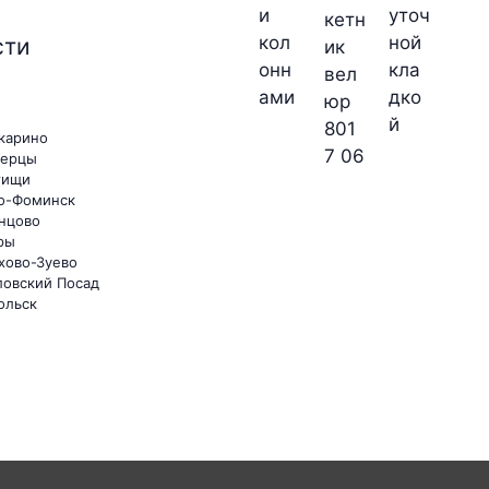
сти
карино
ерцы
ищи
о-Фоминск
нцово
ры
хово-Зуево
ловский Посад
ольск