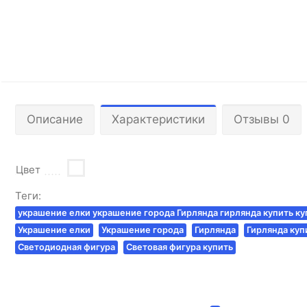
Описание
Характеристики
Отзывы 0
Цвет
Теги:
украшение елки украшение города Гирлянда гирлянда купить ку
Украшение елки
Украшение города
Гирлянда
Гирлянда куп
Светодиодная фигура
Световая фигура купить