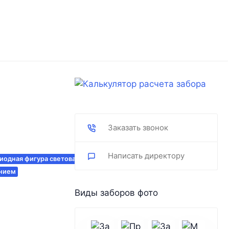
Заказать звонок
Написать директору
иодная фигура световая фигура купить
ением
Виды заборов фото