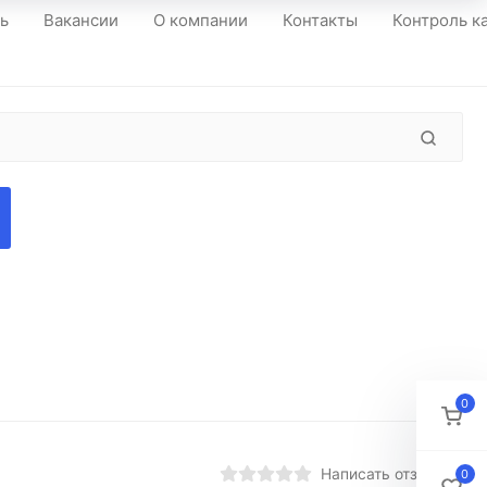
ть
Вакансии
О компании
Контакты
Контроль к
0
Написать отзыв
0