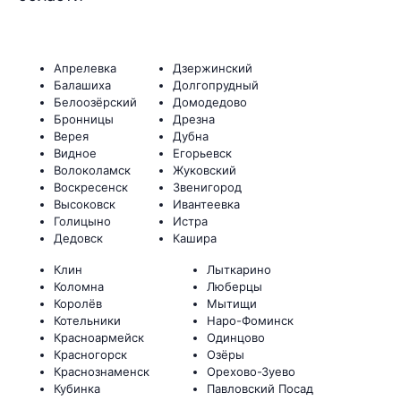
Апрелевка
Дзержинский
Балашиха
Долгопрудный
Белоозёрский
Домодедово
Бронницы
Дрезна
Верея
Дубна
Видное
Егорьевск
Волоколамск
Жуковский
Воскресенск
Звенигород
Высоковск
Ивантеевка
Голицыно
Истра
Дедовск
Кашира
Клин
Лыткарино
Коломна
Люберцы
Королёв
Мытищи
Котельники
Наро-Фоминск
Красноармейск
Одинцово
Красногорск
Озёры
Краснознаменск
Орехово-Зуево
Кубинка
Павловский Посад