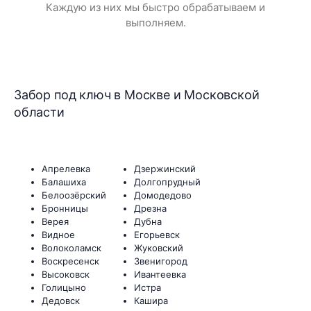
Каждую из них мы быстро обрабатываем и
выполняем.
Забор под ключ в Москве и Московской
области
Апрелевка
Дзержинский
Балашиха
Долгопрудный
Белоозёрский
Домодедово
Бронницы
Дрезна
Верея
Дубна
Видное
Егорьевск
Волоколамск
Жуковский
Воскресенск
Звенигород
Высоковск
Ивантеевка
Голицыно
Истра
Дедовск
Кашира