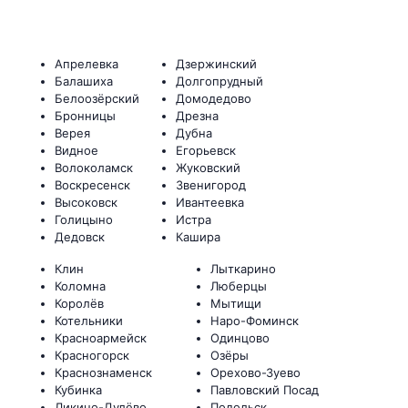
Апрелевка
Дзержинский
Балашиха
Долгопрудный
Белоозёрский
Домодедово
Бронницы
Дрезна
Верея
Дубна
Видное
Егорьевск
Волоколамск
Жуковский
Воскресенск
Звенигород
Высоковск
Ивантеевка
Голицыно
Истра
Дедовск
Кашира
Клин
Лыткарино
Коломна
Люберцы
Королёв
Мытищи
Котельники
Наро-Фоминск
Красноармейск
Одинцово
Красногорск
Озёры
Краснознаменск
Орехово-Зуево
Кубинка
Павловский Посад
Ликино-Дулёво
Подольск