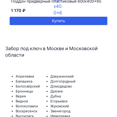
Поддон придверный пластиковый 600x400x65
1 170
₽
Купить
Забор под ключ в Москве и Московской
области
Апрелевка
Дзержинский
Балашиха
Долгопрудный
Белоозёрский
Домодедово
Бронницы
Дрезна
Верея
Дубна
Видное
Егорьевск
Волоколамск
Жуковский
Воскресенск
Звенигород
Высоковск
Ивантеевка