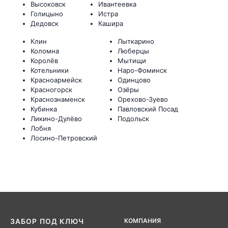
Высоковск
Ивантеевка
Голицыно
Истра
Дедовск
Кашира
Клин
Лыткарино
Коломна
Люберцы
Королёв
Мытищи
Котельники
Наро-Фоминск
Красноармейск
Одинцово
Красногорск
Озёры
Краснознаменск
Орехово-Зуево
Кубинка
Павловский Посад
Ликино-Дулёво
Подольск
Лобня
Лосино-Петровский
КОМПАНИЯ
ЗАБОР ПОД КЛЮЧ