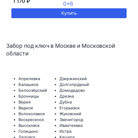
1 170
₽
Купить
Забор под ключ в Москве и Московской
области
Апрелевка
Дзержинский
Балашиха
Долгопрудный
Белоозёрский
Домодедово
Бронницы
Дрезна
Верея
Дубна
Видное
Егорьевск
Волоколамск
Жуковский
Воскресенск
Звенигород
Высоковск
Ивантеевка
Голицыно
Истра
Дедовск
Кашира