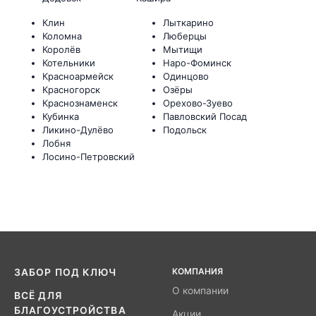
Клин
Лыткарино
Коломна
Люберцы
Королёв
Мытищи
Котельники
Наро-Фоминск
Красноармейск
Одинцово
Красногорск
Озёры
Краснознаменск
Орехово-Зуево
Кубинка
Павловский Посад
Ликино-Дулёво
Подольск
Лобня
Лосино-Петровский
КОМПАНИЯ
ЗАБОР ПОД КЛЮЧ
О компании
ВСЁ ДЛЯ
БЛАГОУСТРОЙСТВА
Акции