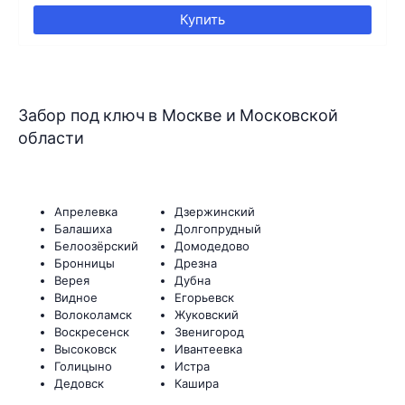
Купить
Забор под ключ в Москве и Московской
области
Апрелевка
Дзержинский
Балашиха
Долгопрудный
Белоозёрский
Домодедово
Бронницы
Дрезна
Верея
Дубна
Видное
Егорьевск
Волоколамск
Жуковский
Воскресенск
Звенигород
Высоковск
Ивантеевка
Голицыно
Истра
Дедовск
Кашира