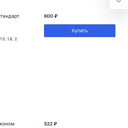
Стандарт
600
₽
Купить
 1.5, 1.8, 2
Эконом
522
₽