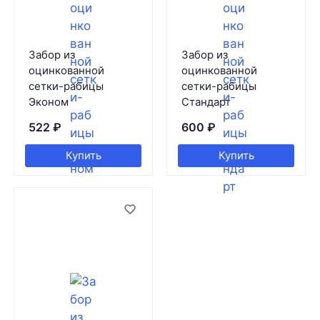
Забор из
Забор из
оцинкованной
оцинкованной
сетки-рабицы
сетки-рабицы
Эконом
Стандарт
522
₽
600
₽
Купить
Купить