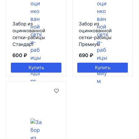
Забор из
Забор из
оцинкованной
оцинкованной
сетки-рабицы
сетки-рабицы
Стандарт
Премиум
600
₽
690
₽
Купить
Купить