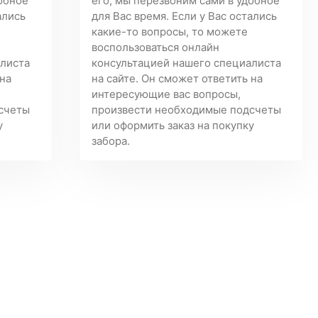
добное
его, мы перезвоним сами в удобное
ались
для Вас время. Если у Вас остались
какие-то вопросы, то можете
воспользоваться онлайн
алиста
консультацией нашего специалиста
 на
на сайте. Он сможет ответить на
интересующие вас вопросы,
счеты
произвести необходимые подсчеты
у
или оформить заказ на покупку
забора.